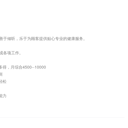
，善于倾听，乐于为顾客提供贴心专业的健康服务。

成各项工作。

月综合4500--10000



松

力
