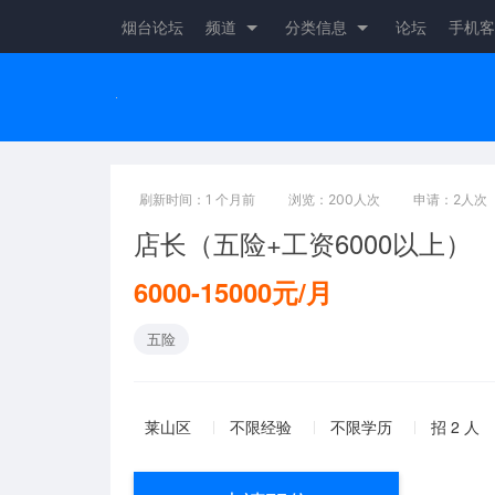
烟台论坛
频道
分类信息
论坛
手机客
刷新时间：1 个月前
浏览：200人次
申请：2人次
店长（五险+工资6000以上）
6000-15000元/月
五险
莱山区
不限经验
不限学历
招 2 人