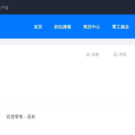
户端
首页
职位搜索
简历中心
零工就业
收藏
举报
百货零售 - 店长