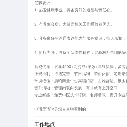
任职要求：

1. 热爱健康事业，具备良好的道德与责任心。

2. 有养生会所、大健康相关工作经验者优先。

3. 具备良好的沟通表达能力与服务意识，待人亲和
4. 执行力强，具备团队协作精神，能积极配合团队完
薪资优厚：底薪4500+高提成+绩效+年终奖励，多劳多得，
正规福利：待遇完善、节日福利、带薪休假、定期培训
环境绝佳：鹿鸣商业中心高端门店，古雅舒适、氛围轻
晋升清晰：管理岗双向发展，有才就有上升空间

专业赋能：免费中医技术培训、名师带教，提升专业能
电话里请说是烟台直聘看到的！
工作地点