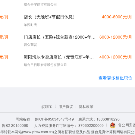
烟台奇宇商贸有限公司
0元/月
店长（无晚班+节假日休息）
4000-8000元/月
羊悦时光
0元/月
门店店长（五险+综合薪资12000+年终奖）
6000-12000元/月
普众商贸
0元/月
海阳海尔专卖店店长（无责底薪+年终分红）
4000-12000元/月
烟台日日顺智家股份有限公司
查看更多相似职位
皖聘宝
用户协议
隐私政策
网站备案：
鲁ICP备05034347号-19
| 联系方式：18363818296
鲁公网安备 
B2-20150068
人力资源服务许可证编号：
370602200009
载本网站(www.ytrcw.com.cn)之所有招聘信息及作品 烟台龙真计算机网络有限