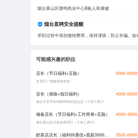
烟台莱山区鹿鸣商业中心B栋人和康健
烟台直聘安全提醒
求职过程中请勿缴纳费用，保持谨慎，防止诈骗。如
可能感兴趣的职位
店长（节日福利+五险）
5000-600
芝罘区广增建材销售部
店长（保险+假日福利）
4000-600
烟台市芝罘区呜哟呜哟冰甜品店（个体工商户
储备店长（节日福利+工作简单+五险）
4000-450
烟台莱山区凡美如商贸行（个体工商户）
奶茶店店长（福利待遇优+底薪3500起+好上手）
3500-600