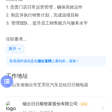
1. 负责门店日常运营管理，确保高效运作

2. 制定并执行销售计划，完成业绩目标

3. 管理团队，提升员工销售能力与服务水平

任职要求

1. 本科以上学历，市场营销等相关专业

展开
2. 具备 3 年以上零售行业管理经验

联系我时请说是在
烟台直聘
上看到的，谢谢！
3. 出色的沟通协调与团队管理能力

4. 有门店管理经验者优先

工作地址
山东省烟台市芝罘区汽车总站日日顺电器
电话里请说是烟台直聘看到的！
烟台日日顺智家股份有限公司
认证