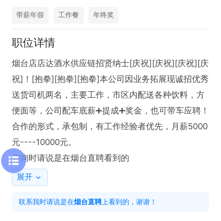
带薪年假
工作餐
年终奖
职位详情
烟台店店达酒水供应链招贤纳士[庆祝][庆祝][庆祝][庆
祝]！[抱拳][抱拳][抱拳]本公司因业务拓展现诚招优秀
送货司机两名，主要工作，市区内配送各种饮料，方
便面等，公司配车底薪➕提成➕奖金，也可带车应聘！
合作的形式，承包制，有工作经验者优先，月薪5000
元----10000元。

咨询时请说是在烟台直聘看到的
展开
联系我时请说是在
烟台直聘
上看到的，谢谢！