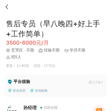
售后专员（早八晚四+好上手
+工作简单）
3500-6000元/月
芝罘区
· 不限
经验不限
学历不限
招5人
更新：3小时前
浏览：1276次
平台核验
通过2项
营业执照
实地核验
孙经理
当前在线