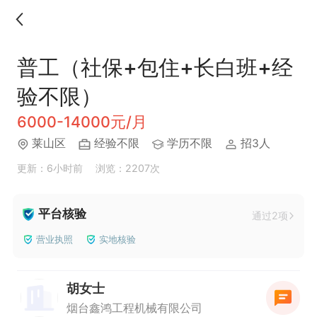
普工（社保+包住+长白班+经
验不限）
6000-14000元/月
莱山区
经验不限
学历不限
招3人
更新：6小时前
浏览：2207次
平台核验
通过2项
营业执照
实地核验
胡女士
烟台鑫鸿工程机械有限公司