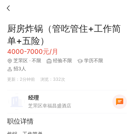
厨房炸锅（管吃管住+工作简
单+五险）
4000-7000元/月
芝罘区
· 不限
经验不限
学历不限
招3人
更新：2分钟前
浏览：332次
经理
芝罘区幸福昌盛酒店
职位详情
炸锅，工作简单
