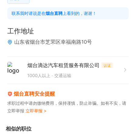
2、驾龄3年以上

联系我时请说是在
烟台直聘
上看到的，谢谢！
3、无交通肇事犯罪、危险驾驶等犯罪记录

4、无吸毒记录，无饮酒后驾驶记录

工作地址
5、最近连续3个计分周期未计满12分

山东省烟台市芝罘区幸福南路10号
工作时间：

每天上线接单时间司机自行安排，自由无限制

烟台滴达汽车租赁服务有限公司
认证
1000人以上
交通运输
福利待遇：

每日流水300-500元，具体收入以司机本人服务接单
烟台直聘安全提醒
时长决定(平均每小时接单收入*服务时长)多劳多得。

求职过程中请勿缴纳费用，保持谨慎，防止诈骗。如有不实，请
立即举报
立即举报 >
工作地点：烟台全域

————————————

相似的职位
咨询时请说是在烟台直聘看到的