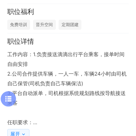
职位福利
免费培训
晋升空间
定期团建
职位详情
工作内容：1.负责接送滴滴出行平台乘客，接单时间
自由安排

2.公司合作提供车辆，一人一车，车辆24小时由司机
自己保管(司机负责自己车辆保洁)

3.平台自动派单，司机根据系统规划路线按导航接送
乘客

任职要求：

1、年龄22-65周岁

展开