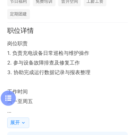
节日福利
免费培训
晋升空间
工龄工资
定期团建
职位详情
岗位职责  

1. 负责充电设备日常巡检与维护操作  

2. 参与设备故障排查及修复工作  

3. 协助完成运行数据记录与报表整理  

工作时间  

周一至周五

备注：拨打电话的时候，请说是在烟台直聘看到的
展开