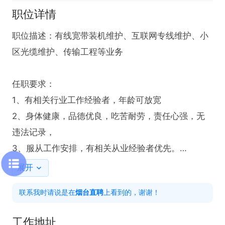
职位详情
职位描述：有线宽带装机维护、互联网专线维护、小
区光缆维护、传输工程等业务

任职要求：

1、有相关行业工作经验者，年龄可放宽

2、身体健康，品德优良，吃苦耐劳，责任心强，无
违法记录，

3、服从工作安排，有相关从业经验者优先。

4、具备较强的学习能力，与客户沟通有耐心，有良
展开
好的服务意识。

联系我时请说是在
烟台直聘
上看到的，谢谢！
薪资福利：

工作地址