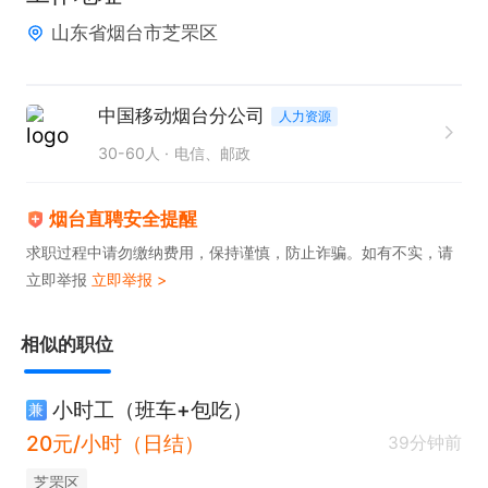
1、提供岗前培训、在岗技能提升培训、晋升管理技能
山东省烟台市芝罘区
等培训，提供学习交流及晋升机会。

2、签订劳动合同+缴纳五险+节假日福利品

3、工资构成：社保+高绩效+业绩完成奖励，综合月
中国移动烟台分公司
人力资源
薪4500-8000元

30-60人
电信、邮政
有意者请主动投递简历，联系时请说烟台直聘上看到
烟台直聘安全提醒
的。
求职过程中请勿缴纳费用，保持谨慎，防止诈骗。如有不实，请
立即举报
立即举报 >
相似的职位
小时工（班车+包吃）
兼
20元/小时（日结）
39分钟前
芝罘区