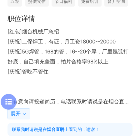
五险
提供食宿
节日福利
免费培训
晋升空间
职位详情
[红包]烟台机械厂急招 

[庆祝]二保焊工，有证，月工资18000--20000

[庆祝]5G焊管，168的管，16--20个厚，厂里氩弧打
好底，自己填充盖面，拍片合格率98%以上

[庆祝]管吃不管住

如有意向请投递简历，电话联系时请说是在烟台直聘
上看到的！！！
展开
联系我时请说是在
烟台直聘
上看到的，谢谢！