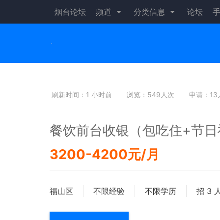
烟台论坛
频道
分类信息
论坛
刷新时间：1 小时前
浏览：549人次
申请：13
餐饮前台收银（包吃住+节日
3200-4200元/月
福山区
不限经验
不限学历
招 3 