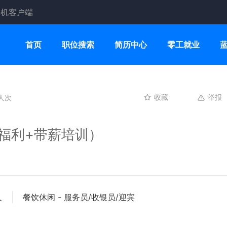
手机客户端
首页
职位搜索
简历中心
零工就业
人次
举报
收藏
福利+带薪培训）
人
餐饮休闲 - 服务员/收银员/迎宾