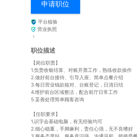
申请职位
平台核验
营业执照
职位描述
【岗位职责】

1.负责收银结算、对账开票工作，熟练收款操作

2.做好前台接待、引导入座、简单点餐介绍

3.每日营业钱款核对、台账登记，日清日结

4.维护前台区域整洁，配合前厅日常工作

5.妥善处理简单顾客咨询

【任职要求】

1.识字会基础电脑，有无经验均可

2.细心稳重，手脚麻利，责任心强，无不良嗜好

3.服务态度好，服务意识强，沟通温和，能接受餐