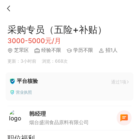
采购专员（五险+补贴）
3000-5000元/月
芝罘区
经验不限
学历不限
招1人
更新：3小时前
浏览：668次
平台核验
通过1项
营业执照
韩经理
烟台盛润食品原料有限公司
职位福利