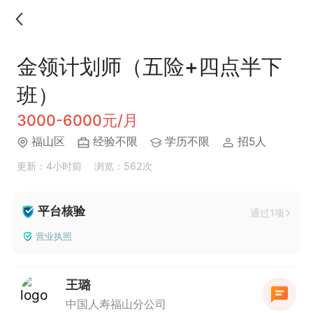
金领计划师（五险+四点半下
班）
3000-6000元/月
福山区
经验不限
学历不限
招5人
更新：4小时前
浏览：562次
平台核验
通过1项
营业执照
王璐
中国人寿福山分公司