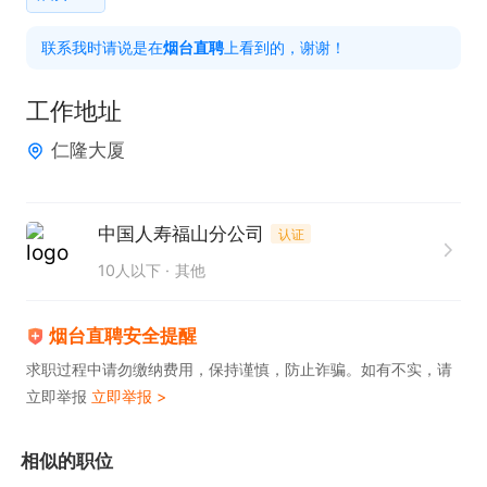
薪资福利：3000-7000，交五险

联系我时请说是在
烟台直聘
上看到的，谢谢！
工作地点：仁隆大厦

工作地址
仁隆大厦
电话里请说是烟台直聘看到的！
中国人寿福山分公司
认证
10人以下
其他
烟台直聘安全提醒
求职过程中请勿缴纳费用，保持谨慎，防止诈骗。如有不实，请
立即举报
立即举报 >
相似的职位