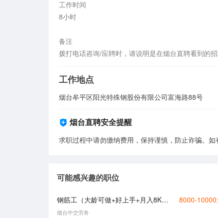
工作时间

8小时

备注

拨打电话咨询/应聘时，请说明是在烟台直聘看到的
工作地点
烟台牟平区阳光特殊钢股份有限公司富海路88号
烟台直聘安全提醒
求职过程中请勿缴纳费用，保持谨慎，防止诈骗。如
可能感兴趣的职位
钢筋工（大龄可做+好上手+月入8K起）
8000-1000
烟台中交劳务