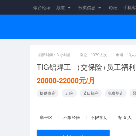
烟台论坛
频道
分类信息
论坛
手机客
刷新时间：3 小时前
浏览：1079人次
申请：10人
TIG铝焊工 （交保险+员工福
20000-22000元/月
提供食宿
五险
节日福利
免费培训
牟平区
不限经验
不限学历
招 5 人