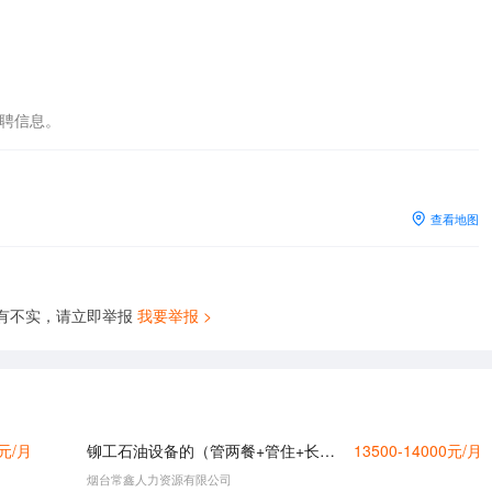
招聘信息。
查看地图
有不实，请立即举报
我要举报 >
0元/月
铆工石油设备的（管两餐+管住+长白班）
13500-14000元/月
烟台常鑫人力资源有限公司