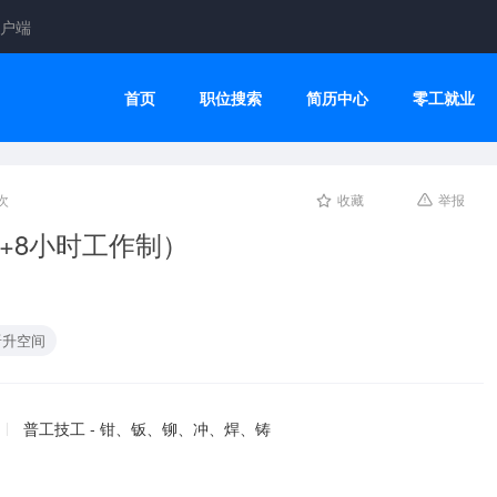
户端
首页
职位搜索
简历中心
零工就业
次
收藏
举报
利+8小时工作制）
晋升空间
普工技工 - 钳、钣、铆、冲、焊、铸