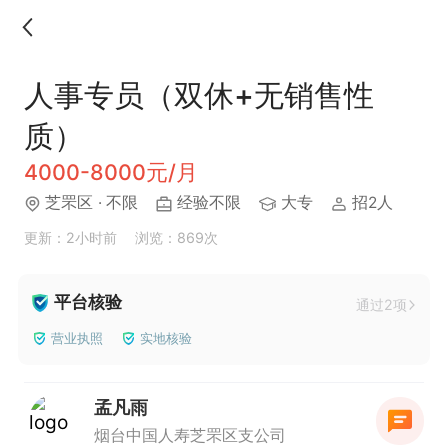
人事专员（双休+无销售性
质）
4000-8000元/月
芝罘区
· 不限
经验不限
大专
招2人
更新：2小时前
浏览：869次
平台核验
通过2项
营业执照
实地核验
孟凡雨
烟台中国人寿芝罘区支公司