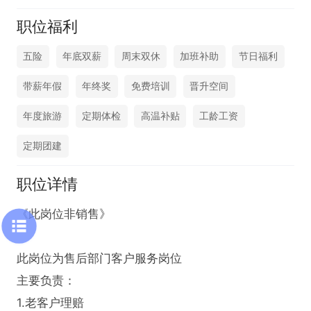
职位福利
五险
年底双薪
周末双休
加班补助
节日福利
带薪年假
年终奖
免费培训
晋升空间
年度旅游
定期体检
高温补贴
工龄工资
定期团建
职位详情
《此岗位非销售》

此岗位‮售为‬后部‮客门‬户服务岗位

主要负责：

1.老客户理赔
