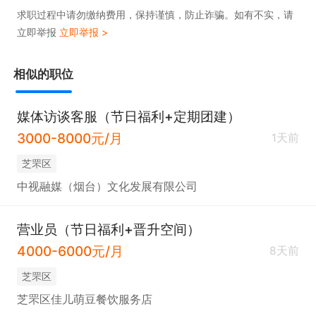
公司团建、享‮各受‬种法‮节定‬假日+婚假+产假等

求职过程中请勿缴纳费用，保持谨慎，防止诈骗。如有不实，请
立即举报
立即举报 >
3、晋升方向清晰，薪酬福利‮升上‬空间大。

相似的职位
工作地址

山东省烟台市芝罘区毓璜顶街道南大街106-3号中心
媒体访谈客服（节日福利+定期团建）
广场(南大街)

3000-8000元/月
1天前
芝罘区
电话里请说是烟台直聘看到的！
中视融媒（烟台）文化发展有限公司
营业员（节日福利+晋升空间）
4000-6000元/月
8天前
芝罘区
芝罘区佳儿萌豆餐饮服务店