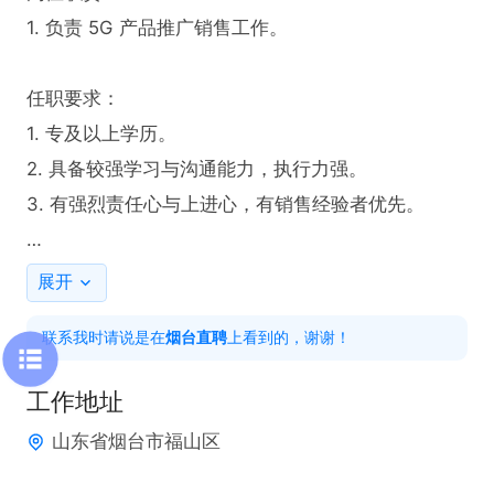
1. 负责 5G 产品推广销售工作。

任职要求：

1. 专及以上学历。

2. 具备较强学习与沟通能力，执行力强。

3. 有强烈责任心与上进心，有销售经验者优先。

薪资待遇：

展开
底薪+提成+阶段性激励，正常干 3K+，认真干 6K+，
联系我时请说是在
烟台直聘
上看到的，谢谢！
努力干 10K+，多劳多得。缴纳保险，还有学习资源助
力成长。

工作地址
山东省烟台市福山区
工作地点：福山移动城区及各乡镇营业厅
