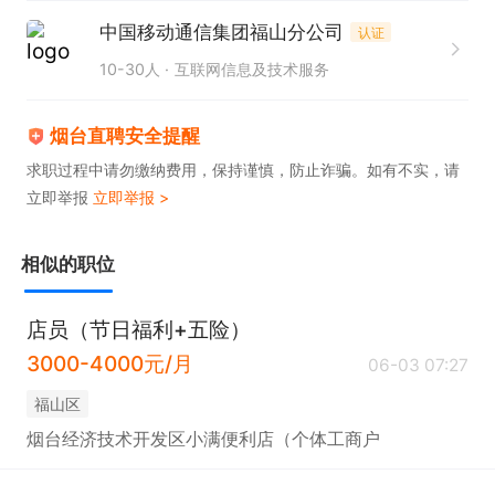
中国移动通信集团福山分公司
认证
备注：请致电联系时，说明是烟台直聘看到的。
10-30人
互联网信息及技术服务
烟台直聘安全提醒
求职过程中请勿缴纳费用，保持谨慎，防止诈骗。如有不实，请
立即举报
立即举报 >
相似的职位
店员（节日福利+五险）
3000-4000元/月
06-03 07:27
福山区
烟台经济技术开发区小满便利店（个体工商户