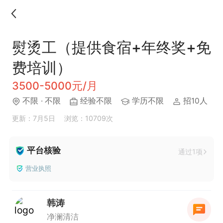
熨烫工（提供食宿+年终奖+免
费培训）
3500-5000元/月
不限
· 不限
经验不限
学历不限
招10人
更新：7月5日
浏览：10709次
平台核验
通过1项
营业执照
韩涛
净澜清洁