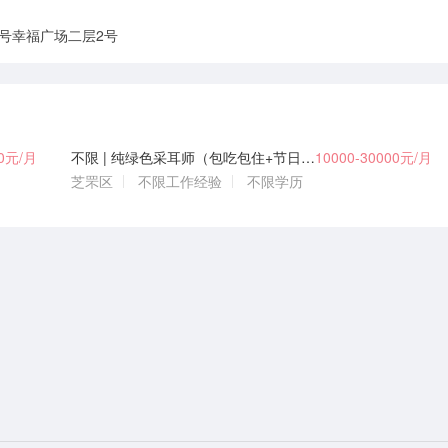
2号幸福广场二层2号
00元/月
不限 | 纯绿色采耳师（包吃包住+节日福利）
10000-30000元/月
芝罘区
不限工作经验
不限学历